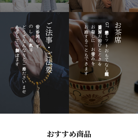
ご法事・ご法要
お茶席
心を尽くしてご調製申し上げます。
どうぞなんなりとご用命くださいませ。
のし、お名入れ等、
量の多少に関わらず、
お詰めすることもできます。
お箱なしに、お菓子のみを
茶席菓子で趣深いお茶のひとときを。
G7伊勢志摩サミットおもてなし商品・伝統の
おすすめ商品