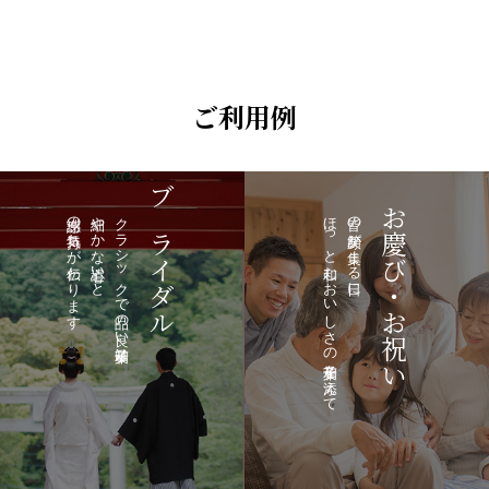
ご利用例
ブライダル
お慶び・お祝い
感謝の気持ちが伝わります
細やかな心遣いと
クラシックで品の良い和菓子は、
ほっと和むおいしさの和菓子を添えて
皆の笑顔が集まる日に