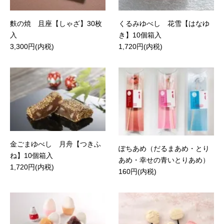
麩の焼 且座【しゃざ】30枚
くるみゆべし 花雪【はなゆ
入
き】10個箱入
3,300円(内税)
1,720円(内税)
金ごまゆべし 月舟【つきふ
ぽちあめ（だるまあめ・とり
ね】10個箱入
あめ・幸せの青いとりあめ）
1,720円(内税)
160円(内税)