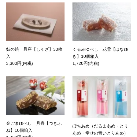
麩の焼 且座【しゃざ】30枚
くるみゆべし 花雪【はなゆ
入
き】10個箱入
3,300円(内税)
1,720円(内税)
金ごまゆべし 月舟【つきふ
ぽちあめ（だるまあめ・とり
ね】10個箱入
あめ・幸せの青いとりあめ）