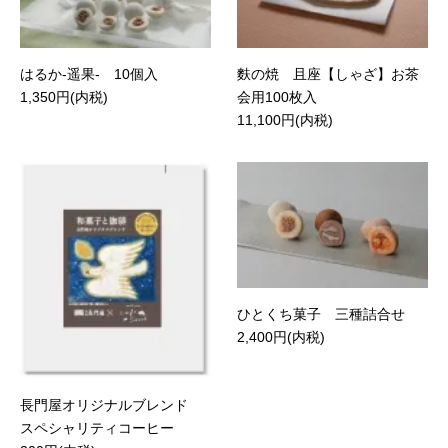
はるか-遥果- 10個入
麩の焼 且座【しゃざ】お茶
1,350円(内税)
会用100枚入
11,100円(内税)
ひとくち菓子 三種詰合せ
2,400円(内税)
長門屋オリジナルブレンド
スペシャリティコーヒー