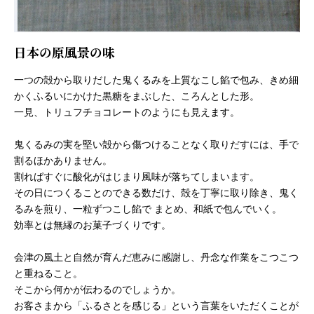
日本の原風景の味
一つの殻から取りだした鬼くるみを上質なこし餡で包み、きめ細
かくふるいにかけた黒糖をまぶした、ころんとした形。
一見、トリュフチョコレートのようにも見えます。
鬼くるみの実を堅い殻から傷つけることなく取りだすには、手で
割るほかありません。
割ればすぐに酸化がはじまり風味が落ちてしまいます。
その日につくることのできる数だけ、殻を丁寧に取り除き、鬼く
るみを煎り、一粒ずつこし餡で まとめ、和紙で包んでいく。
効率とは無縁のお菓子づくりです。
会津の風土と自然が育んだ恵みに感謝し、丹念な作業をこつこつ
と重ねること。
そこから何かが伝わるのでしょうか。
お客さまから「ふるさとを感じる」という言葉をいただくことが