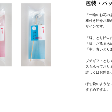
包装・パ
「一輪のお花の
棒付き飴をお花
ザインです。
「縁」とり飴→
「福」だるまあ
「幸」青いとり
プチギフトとし
スも承っており
詳しくはお問合
ぽち袋のような
すすめですよ。