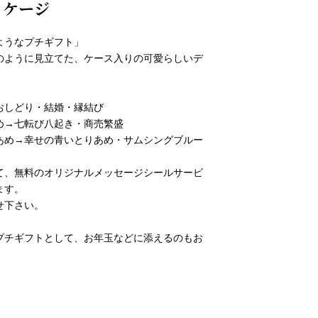
ッケージ
ようなプチギフト」
のように見立てた、ケース入りの可愛らしいデ
おしどり・結婚・縁結び
め→七転び八起き・商売繁盛
あめ→幸せの青いとりあめ・サムシングブルー
て、無料のオリジナルメッセージシールサービ
ます。
せ下さい。
プチギフトとして、お年玉などに添えるのもお