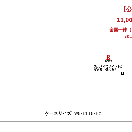
【
11,
全国一律（
1回
ケースサイズ
W5×L18.5×H2