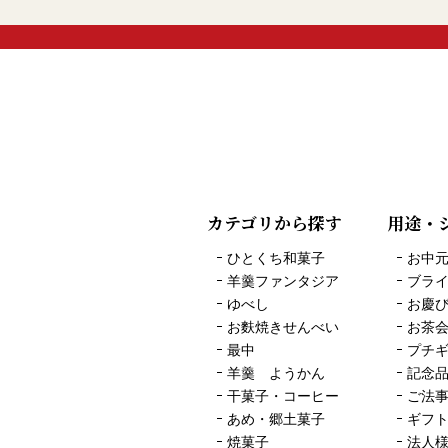
カテゴリから探す
用途・
ひとくち和菓子
お中
羊羹ファンタジア
ブラ
ゆべし
お慶
お麩焼きせんべい
お茶
最中
プチ
羊羹 ようかん
記念
干菓子・コーヒー
ご法
あめ・郷土菓子
ギフ
焼菓子
法人