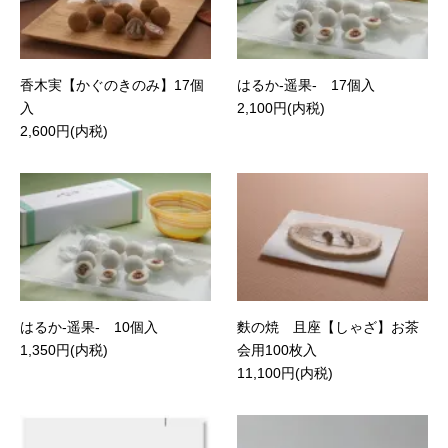
香木実【かぐのきのみ】17個
はるか-遥果- 17個入
入
2,100円(内税)
2,600円(内税)
はるか-遥果- 10個入
麩の焼 且座【しゃざ】お茶
1,350円(内税)
会用100枚入
11,100円(内税)