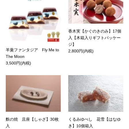
香木実【かぐのきのみ】17個
入【木箱入りギフトパッケー
ジ】
羊羹ファンタジア Fly Me to
2,800円(内税)
The Moon
3,500円(内税)
麩の焼 且座【しゃざ】30枚
くるみゆべし 花雪【はなゆ
入
き】10個箱入