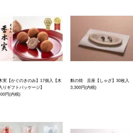
木実【かぐのきのみ】17個入【木
麩の焼 且座【しゃざ】30枚入
入りギフトパッケージ】
3,300円(内税)
800円(内税)