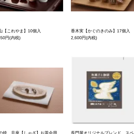
山【これやま】10個入
香木実【かぐのきのみ】17個入
450円(内税)
2,600円(内税)
の焼 且座【しゃざ】お茶会用
長門屋オリジナルブレンド スペ