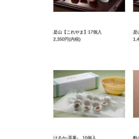
是山【これやま】17個入
是
2,350円(内税)
1,
はるか-遥果- 10個入
麩