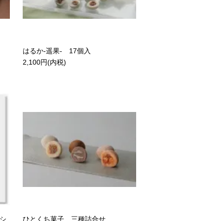
はるか-遥果- 17個入
2,100円(内税)
シ
ひとくち菓子 三種詰合せ