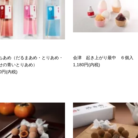
ちあめ（だるまあめ・とりあめ・
会津 起き上がり最中 ６個入
せの青いとりあめ）
1,180円(内税)
0円(内税)