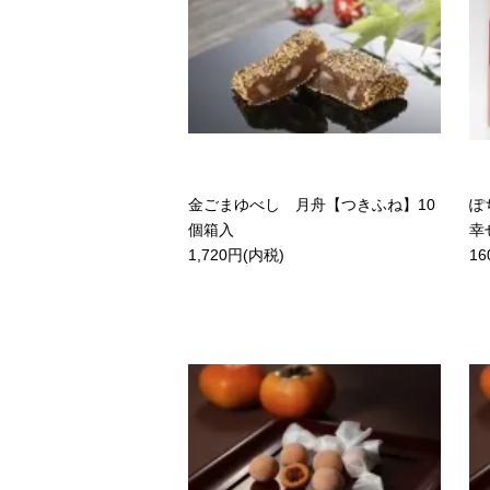
金ごまゆべし 月舟【つきふね】10
ぽ
個箱入
幸
1,720円(内税)
16