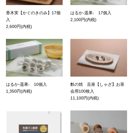
香木実【かぐのきのみ】17個
はるか-遥果- 17個入
入
2,100円(内税)
2,600円(内税)
はるか-遥果- 10個入
麩の焼 且座【しゃざ】お茶
1,350円(内税)
会用100枚入
11,100円(内税)